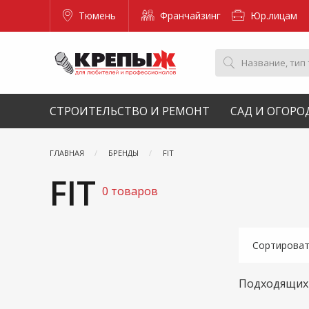
Тюмень
Франчайзинг
Юр.лицам
СТРОИТЕЛЬСТВО И РЕМОНТ
САД И ОГОРО
ГЛАВНАЯ
БРЕНДЫ
FIТ
FIТ
0 товаров
Сортирова
Подходящих 