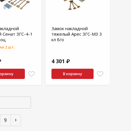
акладной
Замок накладной
 Сенат ЗГС-4-1
тяжелый Арес ЗГС-М3 3
 оц
кл б/о
и 2 шт.
₽
4 301 ₽
корзину
В корзину
›
9