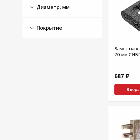
Диаметр, мм
Покрытие
Замок наве
70 мм СИБ
687 ₽
В кор