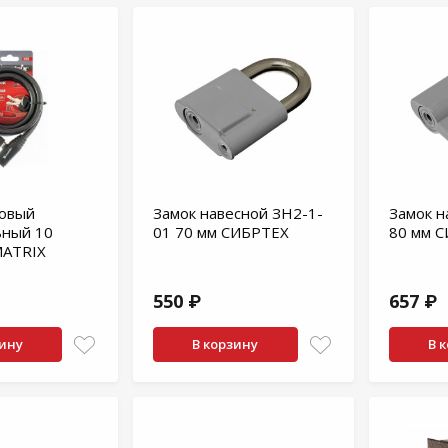
совый
Замок навесной ЗН2-1-
Замок н
ьный 10
01 70 мм СИБРТЕХ
80 мм 
MATRIX
550 ₽
657 ₽
зину
В корзину
В 