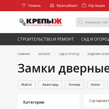
Тюмень
Франчайзинг
Юр.лицам
СТРОИТЕЛЬСТВО И РЕМОНТ
САД И ОГОРО
ГЛАВНАЯ
КАТАЛОГ
САД И ОГОРОД
ИЗДЕЛИЯ СКОБ
Замки дверны
Matrix
Авангард
Аллюр
Апекс
Сортирова
Категории