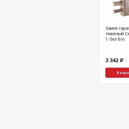
Замок гар
тяжелый Се
1-5кл б/о
3 342 ₽
В кор