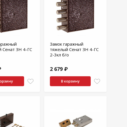
аражный
Замок гаражный
 Сенат ЗН 4-ГС
тяжелый Сенат ЗН 4-ГС
2-3кл б/о
₽
2 679 ₽
корзину
В корзину