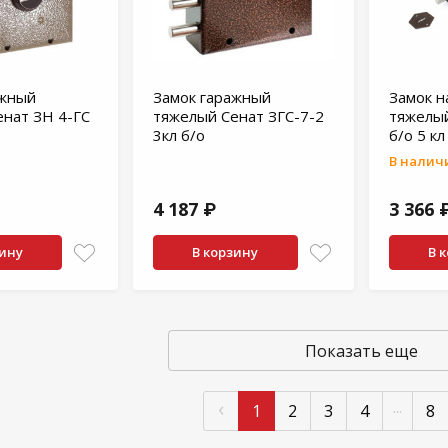
ажный
Замок гаражный
Замок н
нат ЗН 4-ГС
тяжелый Сенат ЗГС-7-2
тяжелый
3кл б/о
б/о 5 кл
В наличи
4 187 ₽
3 366 
зину
В корзину
В 
Показать еще
‹
...
1
2
3
4
8