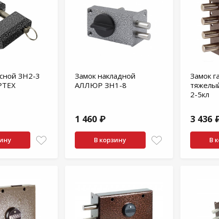
сной ЗН2-3
Замок накладной
Замок г
РТЕХ
АЛЛЮР ЗН1-8
тяжелый
2-5кл
1 460 ₽
3 436 
зину
В корзину
В 