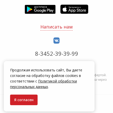
Написать нам
8-3452-39-39-99
Обработка заказов с 8:00 до 20:00
Продолжая использовать сайт, Вы даете
Информация на сайте zakrepi.ru не является публичной офертой.
согласие на обработку файлов cookies в
Указанные цены действуют только при оформлении заказа через
соответствии с
Политикой обработки
интернет-магазин zakrepi.ru.
персональных данных
.
Я согласен
© КрепыЖ, 2004 — 2026