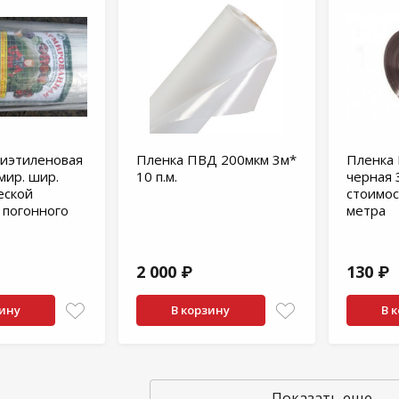
лиэтиленовая
Пленка ПВД 200мкм 3м*
Пленка 
мир. шир.
10 п.м.
черная 3
еской
стоимос
 погонного
метра
2 000 ₽
130 ₽
зину
В корзину
В 
Показать еще