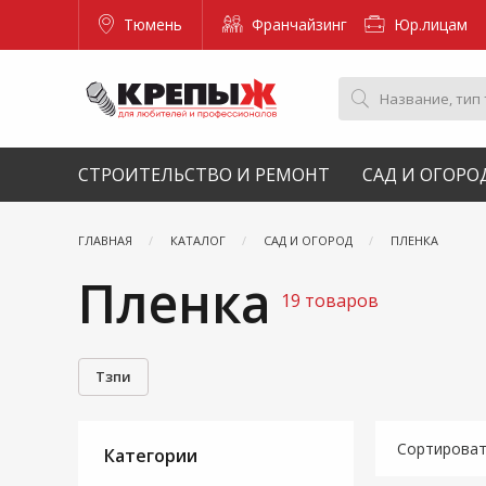
Тюмень
Франчайзинг
Юр.лицам
СТРОИТЕЛЬСТВО И РЕМОНТ
САД И ОГОРО
ГЛАВНАЯ
КАТАЛОГ
САД И ОГОРОД
ПЛЕНКА
Пленка
19 товаров
Тзпи
Сортирова
Категории