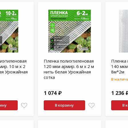
лиэтиленовая
Пленка полиэтиленовая
Пленка 
ир. 10 м х 2
120 мкм армир. 6 м х 2 м
140 мкм
ая Урожайная
нить белая Урожайная
8м*2м
сотка
В наличи
1 074 ₽
1 236 
зину
В корзину
В 