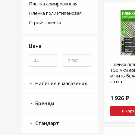
Пленка армированная
Пленка полиэтиленовая
Стрейч-пленка
Цена
–
Пленка по
150 мкм арм
м нить бел
сотка
Наличие в магазинах
1 926 ₽
Бренды
В кор
Стандарт