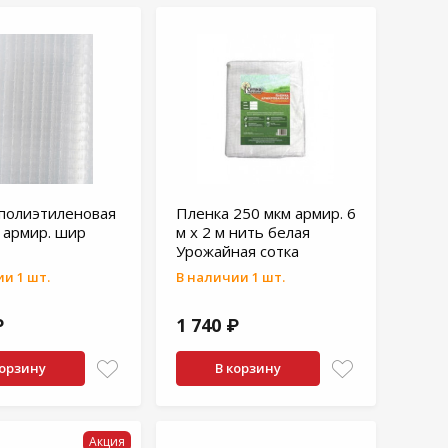
полиэтиленовая
Пленка 250 мкм армир. 6
 армир. шир
м х 2 м нить белая
Урожайная сотка
и 1 шт.
В наличии 1 шт.
₽
1 740 ₽
корзину
В корзину
Акция