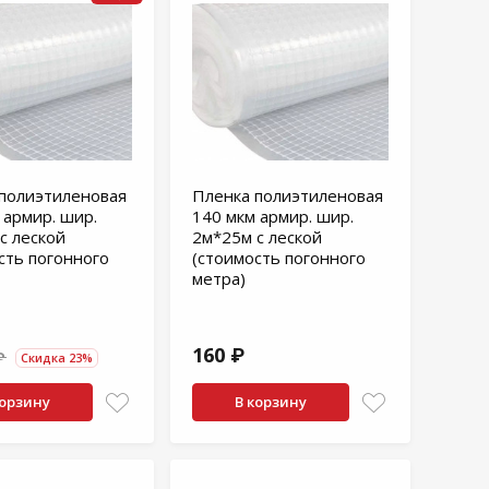
полиэтиленовая
Пленка полиэтиленовая
 армир. шир.
140 мкм армир. шир.
с леской
2м*25м с леской
сть погонного
(стоимость погонного
метра)
160 ₽
₽
Скидка 23%
корзину
В корзину