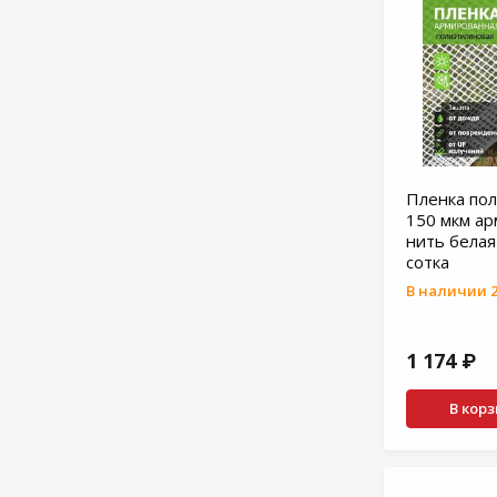
Пленка по
150 мкм арм
нить бела
сотка
В наличии 2
1 174 ₽
В кор