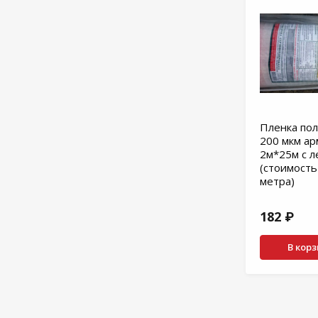
Пленка по
200 мкм ар
2м*25м с л
(стоимость
метра)
182 ₽
В кор