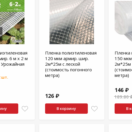
лиэтиленовая
Пленка полиэтиленовая
Пленка 
ир. 6 м х 2 м
120 мкм армир. шир.
150 мкм
я Урожайная
2м*25м с леской
2м*25м 
(стоимость погонного
(стоимо
метра)
метра)
 шт.
146 ₽
126 ₽
189.80 
зину
В корзину
В 