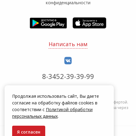
конфиденциальности
Написать нам
8-3452-39-39-99
Обработка заказов с 8:00 до 20:00
Продолжая использовать сайт, Вы даете
Информация на сайте zakrepi.ru не является публичной офертой.
согласие на обработку файлов cookies в
Указанные цены действуют только при оформлении заказа через
соответствии с
Политикой обработки
интернет-магазин zakrepi.ru.
персональных данных
.
Я согласен