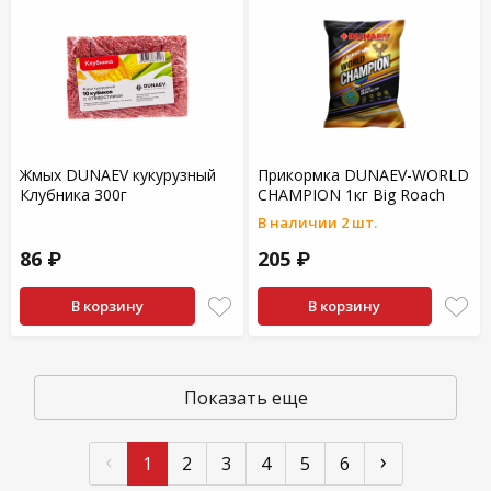
Жмых DUNAEV кукурузный
Прикормка DUNAEV-WORLD
Клубника 300г
CHAMPION 1кг Big Roach
В наличии 2 шт.
86 ₽
205 ₽
В корзину
В корзину
Показать еще
‹
›
1
2
3
4
5
6