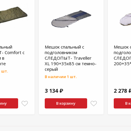
льный
Мешок спальный с
Мешок с
 Comfort с
подголовником
подгол
 в
СЛЕДОПЫТ- Traveller
СЛЕДОП
нте
XL 190+35х85 см темно-
200+35*
серый
 шт.
В наличии 1 шт.
3 134 ₽
2 278 
зину
В корзину
В 