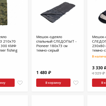
еяло
Мешок-одеяло
Мешок-
X3 210х70
спальный СЛЕДОПЫТ -
СЛЕДОП
r 300 КМФ
Pioneer 180х73 см
230х80 
er fishing
темно-серый
темно-
В наличи
3 330 
1 480 ₽
4 329 ₽
зину
В корзину
В 