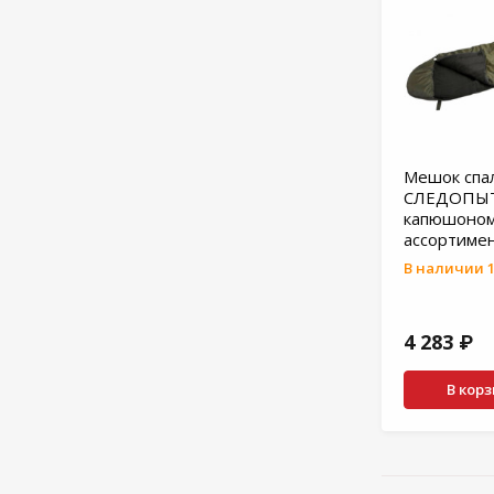
Мешок спа
СЛЕДОПЫТ-
капюшоном
ассортиме
В наличии 1
4 283 ₽
В кор