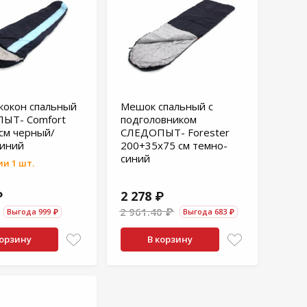
кокон спальный
Мешок спальный с
ЫТ- Comfort
подголовником
см черный/
СЛЕДОПЫТ- Forester
синий
200+35х75 см темно-
синий
и 1 шт.
₽
2 278 ₽
2 961.40 ₽
Выгода 999 ₽
Выгода 683 ₽
корзину
В корзину