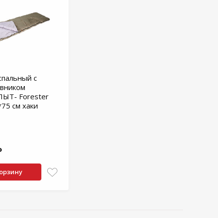
пальный с
овником
ЫТ- Forester
75 см хаки
₽
корзину