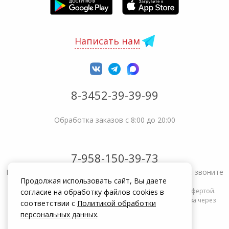
Написать нам
8-3452-39-39-99
Обработка заказов с 8:00 до 20:00
7-958-150-39-73
Не получается решить вопрос или возникла жалоба, звоните
Продолжая использовать сайт, Вы даете
Информация на сайте zakrepi.ru не является публичной офертой.
согласие на обработку файлов cookies в
Указанные цены действуют только при оформлении заказа через
соответствии с
Политикой обработки
интернет-магазин zakrepi.ru.
персональных данных
.