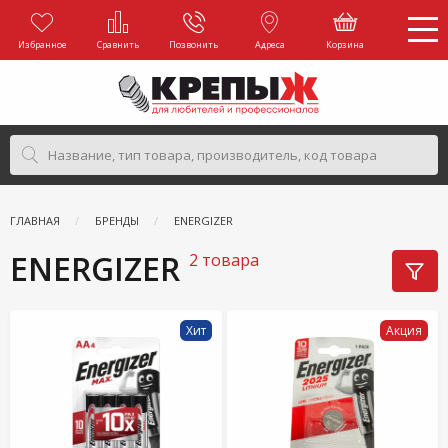
Избранное
Сравнить
Позвонить
Адреса
Корзина
ГЛАВНАЯ
БРЕНДЫ
ENERGIZER
ENERGIZER
2 товара
Хит
Акция