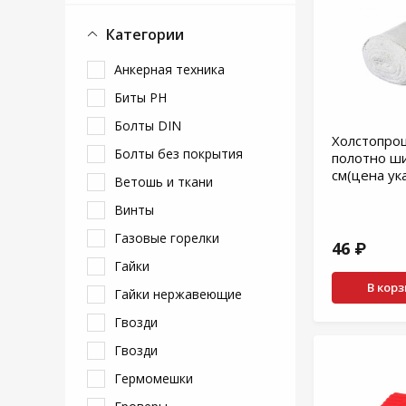
Категории
Анкерная техника
Биты PH
Болты DIN
Холстопро
Болты без покрытия
полотно ши
см(цена ука
Ветошь и ткани
Винты
Газовые горелки
46 ₽
Гайки
В кор
Гайки нержавеющие
Гвозди
Гвозди
Гермомешки