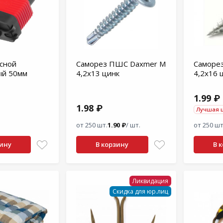
есной
Саморез ПШС Daxmer M
Саморе
ый 50мм
4,2х13 цинк
4,2х16 
1.99 ₽
1.98 ₽
Лучшая 
от 250 шт.
1.90 ₽
/ шт.
от 250 шт
зину
В корзину
В 
Ликвидация
Скидка для юр.лиц