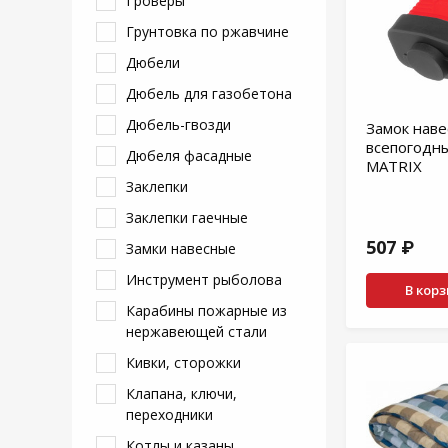
Гроверы
Грунтовка по ржавчине
Дюбели
Дюбель для газобетона
Дюбель-гвозди
Замок нав
всепогодн
Дюбеля фасадные
MATRIX
Заклепки
Заклепки гаечные
507 ₽
Замки навесные
Инструмент рыболова
В кор
Карабины пожарные из
нержавеющей стали
Кивки, сторожки
Клапана, ключи,
переходники
Котлы и казаны