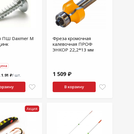
з ПШ Daxmer M
Фреза кромочная
цинк
калевочная ПРОФ
ЭНКОР 22,2*13 мм
цена
1 509 ₽
.
1.91 ₽
/ шт.
корзину
В корзину
Акция