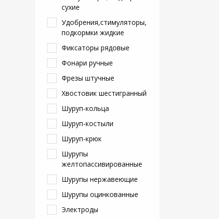
сухие
Удобрения,стимуляторы,
подкормки жидкие
Фиксаторы рядовые
Фонари ручные
Фрезы штучные
Хвостовик шестигранный
Шуруп-кольца
Шуруп-костыли
Шуруп-крюк
Шурупы
желтопассивированные
Шурупы нержавеющие
Шурупы оцинкованные
Электроды