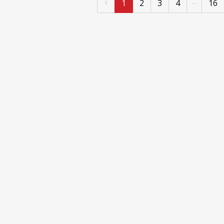
‹
...
1
2
3
4
16