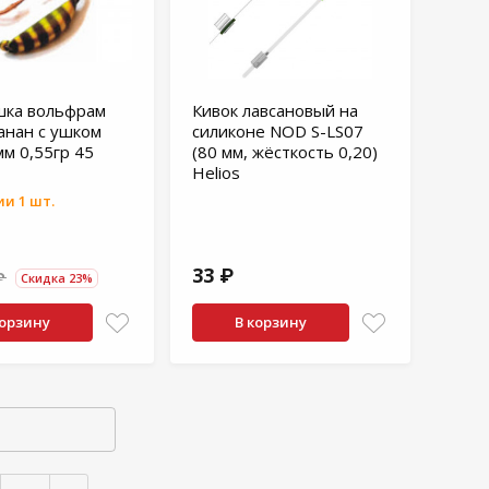
ка вольфрам
Кивок лавсановый на
анан с ушком
силиконе NOD S-LS07
мм 0,55гр 45
(80 мм, жёсткость 0,20)
Helios
и 1 шт.
33 ₽
₽
Скидка 23%
корзину
В корзину