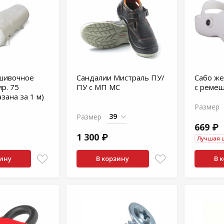
шивочное
Сандалии Мистраль ПУ/
Сабо же
р. 75
ПУ с МП МС
с реме
зана за 1 м)
Размер
Размер
669 ₽
1 300 ₽
Лучшая 
зину
В корзину
В 