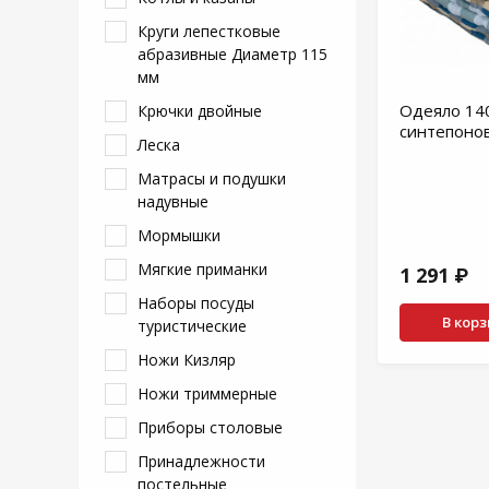
Круги лепестковые
абразивные Диаметр 115
мм
Одеяло 14
Крючки двойные
синтепонов
Леска
Матрасы и подушки
надувные
Мормышки
Мягкие приманки
1 291 ₽
Наборы посуды
В кор
туристические
Ножи Кизляр
Ножи триммерные
Приборы столовые
Принадлежности
постельные