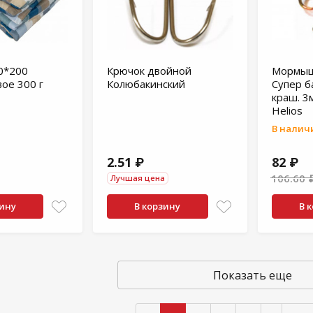
0*200
Крючок двойной
Мормыш
ое 300 г
Колюбакинский
Супер б
краш. 3
Helios
В наличи
2.51 ₽
82 ₽
106.60 
Лучшая цена
зину
В корзину
В 
Показать еще