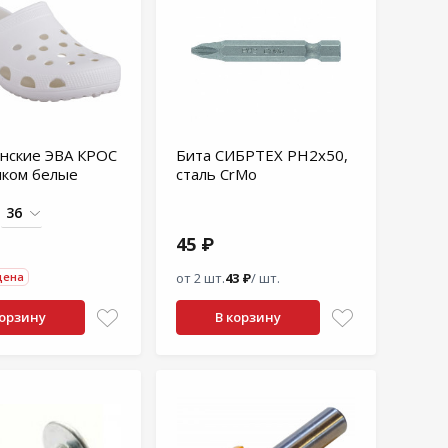
нские ЭВА КРОС
Бита СИБРТЕХ PH2х50,
шком белые
сталь CrMo
45 ₽
цена
от 2 шт.
43 ₽
/ шт.
корзину
В корзину