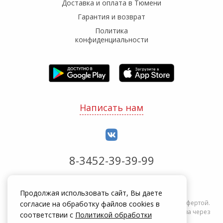
Доставка и оплата в Тюмени
Гарантия и возврат
Политика
конфиденциальности
Написать нам
8-3452-39-39-99
Обработка заказов с 8:00 до 20:00
Продолжая использовать сайт, Вы даете
Информация на сайте zakrepi.ru не является публичной офертой.
согласие на обработку файлов cookies в
Указанные цены действуют только при оформлении заказа через
соответствии с
Политикой обработки
интернет-магазин zakrepi.ru.