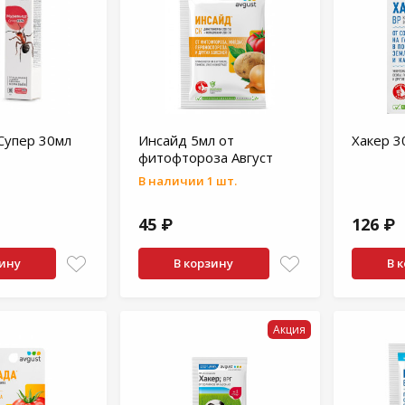
Супер 30мл
Инсайд 5мл от
Хакер 3
фитофтороза Август
В наличии 1 шт.
45 ₽
126 ₽
зину
В корзину
В 
Акция