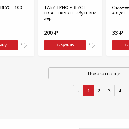
ВГУСТ 100
ТАБУ ТРИО АВГУСТ
Слизне
ПЛАНТАРЕЛ+Табу+Синк
Август
лер
200 ₽
33 ₽
зину
В корзину
В 
Показать еще
‹
1
2
3
4