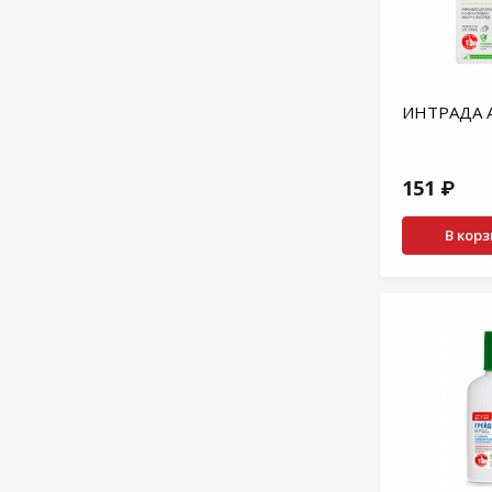
ИНТРАДА А
151 ₽
В кор