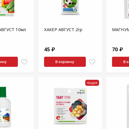
ВГУСТ 10мл
ХАКЕР АВГУСТ 2гр
МАГНУМ
45 ₽
70 ₽
зину
В корзину
В 
Акция