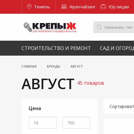
Тюмень
Франчайзинг
Юр.лицам
СТРОИТЕЛЬСТВО И РЕМОНТ
САД И ОГОРО
ГЛАВНАЯ
БРЕНДЫ
АВГУСТ
АВГУСТ
45 товаров
Сортирова
Цена
–