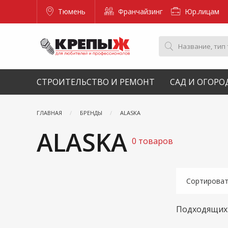
Тюмень
Франчайзинг
Юр.лицам
СТРОИТЕЛЬСТВО И РЕМОНТ
САД И ОГОРО
ГЛАВНАЯ
БРЕНДЫ
ALASKA
ALASKA
0 товаров
Сортирова
Подходящих 